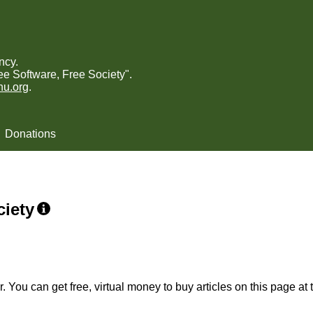
ncy.
ee Software, Free Society".
nu.org
.
Donations
ciety
. You can get free, virtual money to buy articles on this page at